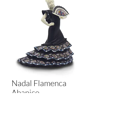
Nadal Flamenca
Abanico
Preis
39,70 €
Anzahl
*