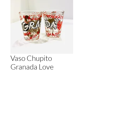
Vaso Chupito
Granada Love
Preis
2,00 €
Anzahl
*
In den Warenkorb