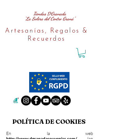
Tiendas D´Granada
"La Solera del Centro Graná"
Artesanías, Regalos &
Recuerdos
POLÍTICA DE COOKIES
En la web
http://www.dgranadasouvenirs.com/
(en