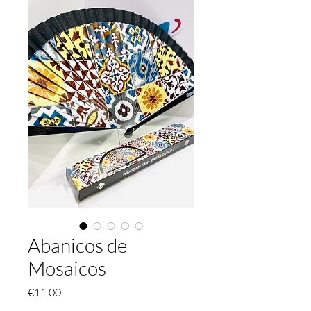
Abanicos de
Mosaicos
価
€11.00
格