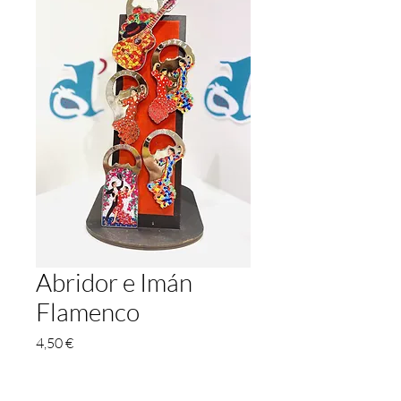
Abridor e Imán
Flamenco
Precio
4,50 €
Dibujo
*