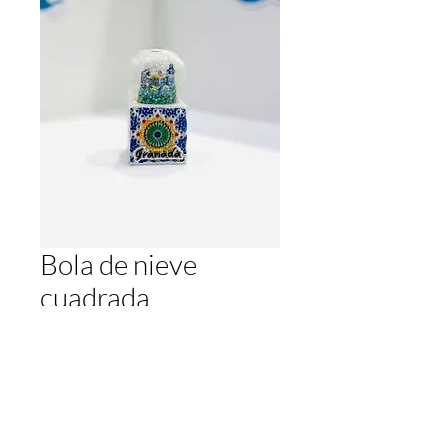
Bola de nieve
cuadrada
価
€8.00
格
数量
*