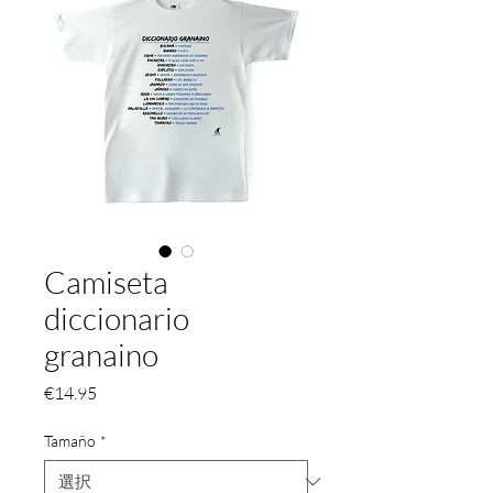
Camiseta
diccionario
granaino
価
€14.95
格
Tamaño
*