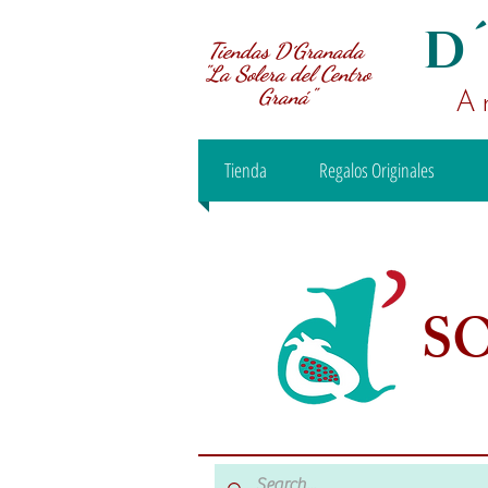
D
Tiendas D´Granada
"La Solera del Centro
Graná"
A
Tienda
Regalos Originales
S