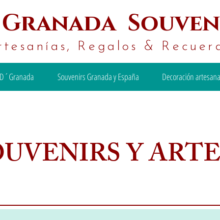
´
Granada Souven
rtesanías, Regalos & Recuer
D´Granada
Souvenirs Granada y España
Decoración artesana
OUVENIRS Y ART