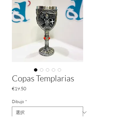
Copas Templarias
価
€19.50
格
Dibujo
*
数量
*