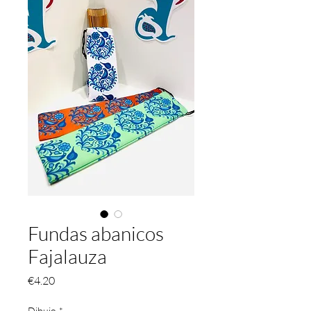
Fundas abanicos
Fajalauza
価
€4.20
格
Dibujo
*