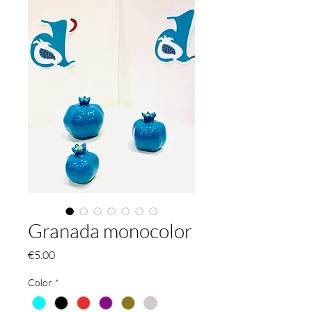
Granada monocolor
価
€5.00
格
Color
*