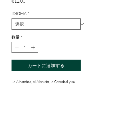
価
€12.00
格
IDIOMA
*
数量
*
カートに追加する
La Alhambra, el Albaicín, la Catedral y su
entorno, el monasterio de la Cartuja o de
San Jerónimo? Esta guía es un libro hecho
para acompañar en su camino al que visita
la ciudad, pero también para el vecino de
Granada que busca conocer la historia o el
arte, para comprender con profundidad las