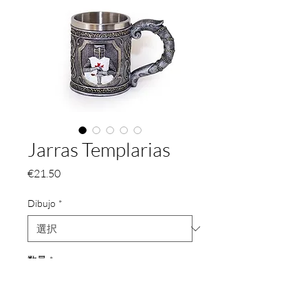
Jarras Templarias
価
€21.50
格
Dibujo
*
数量
*