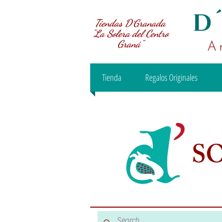
D
Tiendas D´Granada
"La Solera del Centro
Graná"
A
Tienda
Regalos Originales
S