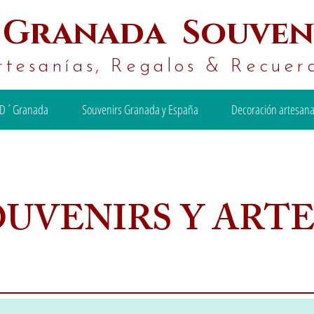
´
Granada Souven
rtesanías, Regalos & Recuer
D´Granada
Souvenirs Granada y España
Decoración artesana
OUVENIRS Y ART