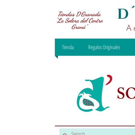
D
Tiendas D´Granada
"La Solera del Centro
Graná"
A
Tienda
Regalos Originales
S