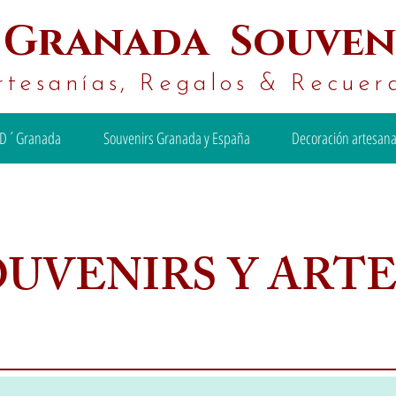
´
Granada Souven
rtesanías, Regalos & Recuer
D´Granada
Souvenirs Granada y España
Decoración artesana
OUVENIRS Y ART