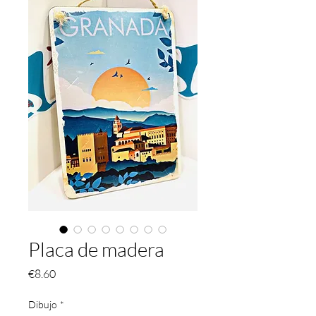
Placa de madera
価
€8.60
格
Dibujo
*