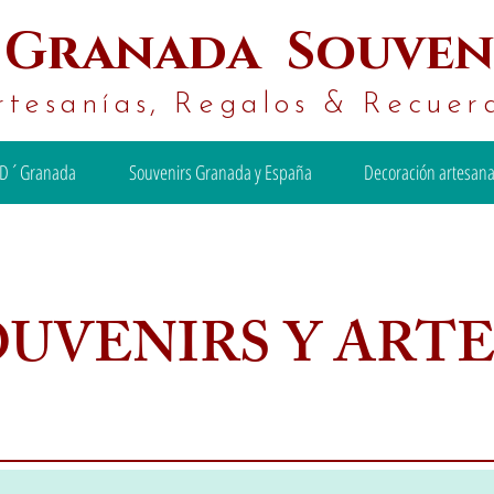
´
Granada Souven
rtesanías, Regalos & Recuer
D´Granada
Souvenirs Granada y España
Decoración artesana
OUVENIRS Y ART