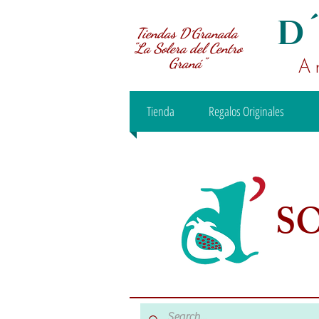
D
Tiendas D´Granada
"La Solera del Centro
Graná"
A
Tienda
Regalos Originales
S