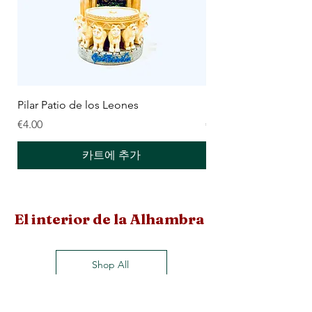
Pilar Patio de los Leones
Miniatura Generalife
가격
가격
€4.00
€3.00
카트에 추가
El interior de la Alhambra
Shop All