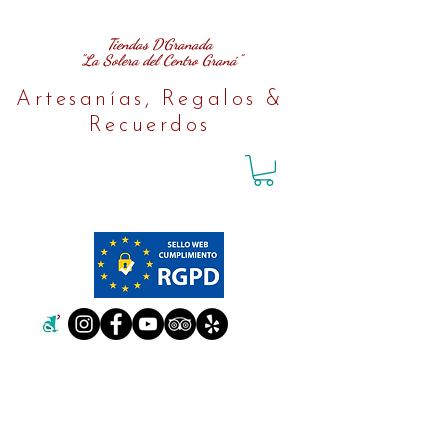
Tiendas D´Granada
"La Solera del Centro Graná"
Artesanías, Regalos &
Recuerdos