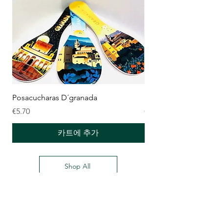
Posacucharas D´granada
Posa ollas
가격
가격
€5.70
€6.20
카트에 추가
Shop All
Delantares