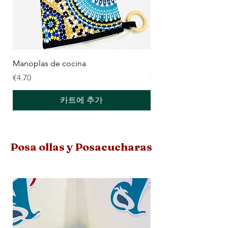
Manoplas de cocina
Manoplas de cocina 
가격
가격
€4.70
€4.70
카트에 추가
Posa ollas y Posacucharas