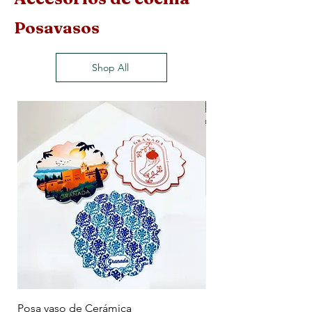
Posavasos
Shop All
Posa vaso de Cerámica
Posavasos de Mader