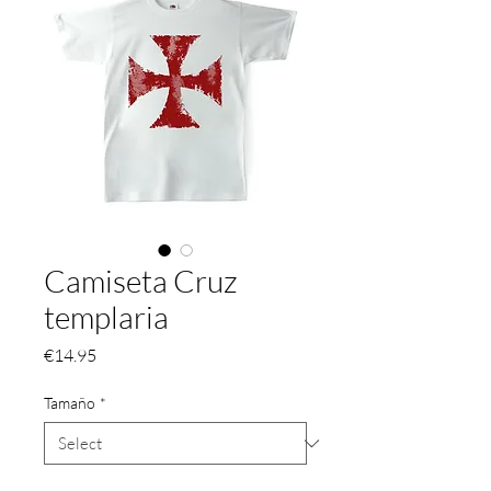
Camiseta Cruz
templaria
Price
€14.95
Tamaño
*
Color
*