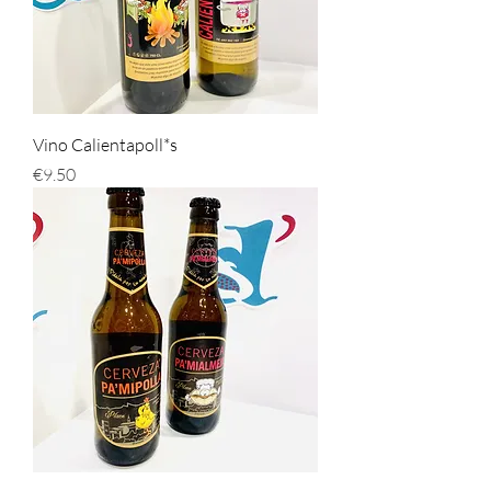
Vino Calientapoll*s
Price
€9.50