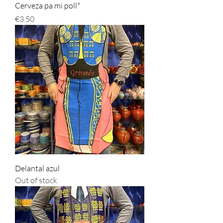
Cerveza pa mi poll*
Price
€3.50
Delantal azul
Out of stock