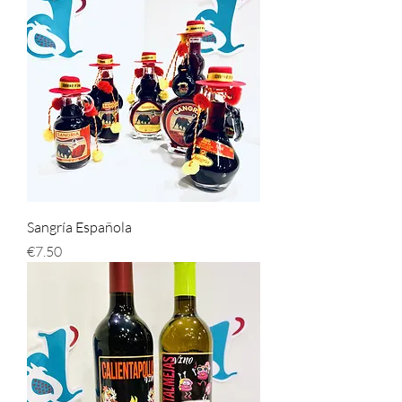
Sangría Española
Price
€7.50