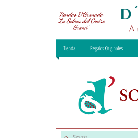
D
Tiendas D´Granada
"La Solera del Centro
Graná"
A
Tienda
Regalos Originales
S