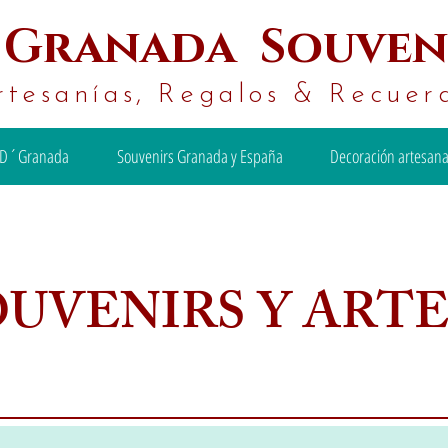
´
Granada Souven
rtesanías, Regalos & Recuer
D´Granada
Souvenirs Granada y España
Decoración artesana
OUVENIRS Y ART