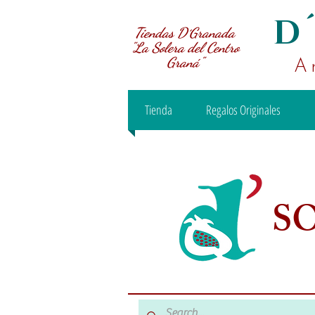
D
Tiendas D´Granada
"La Solera del Centro
Graná"
A
Tienda
Regalos Originales
S