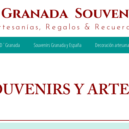
´
Granada Souven
rtesanías, Regalos & Recuer
D´Granada
Souvenirs Granada y España
Decoración artesana
OUVENIRS Y ART