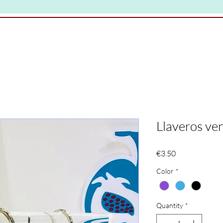
Llaveros ve
Price
€3.50
Color
*
Quantity
*