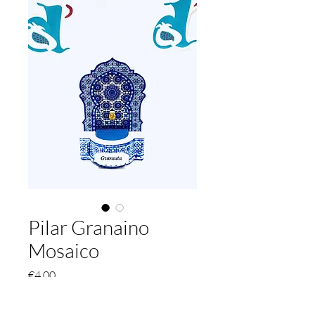
Pilar Granaino
Mosaico
가
€4.00
격
Color
*