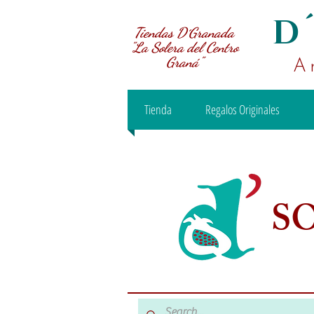
D
Tiendas D´Granada
"La Solera del Centro
Graná"
A
Tienda
Regalos Originales
S