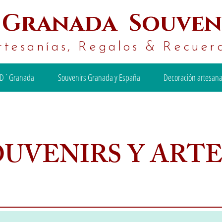
´
Granada Souven
rtesanías, Regalos & Recuer
D´Granada
Souvenirs Granada y España
Decoración artesana
OUVENIRS Y ART