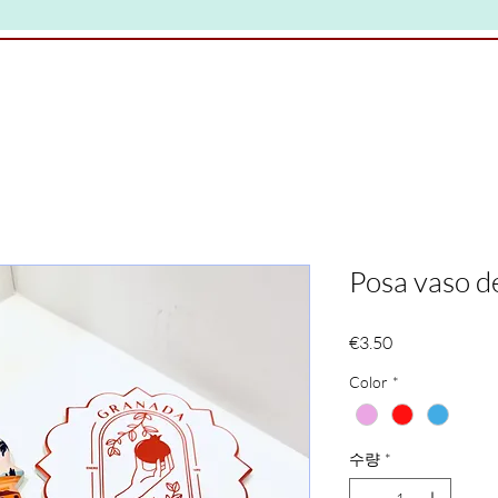
Posa vaso d
가
€3.50
격
Color
*
수량
*