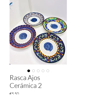
Rasca Ajos
Cerámica 2
가
€5.50
격
Color
*