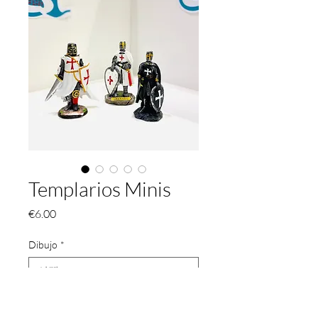
Templarios Minis
가
€6.00
격
Dibujo
*
수량
*