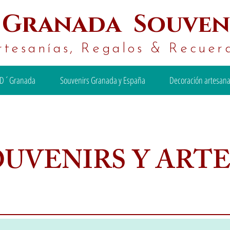
´
Granada Souven
rtesanías, Regalos & Recuer
D´Granada
Souvenirs Granada y España
Decoración artesana
OUVENIRS Y ART