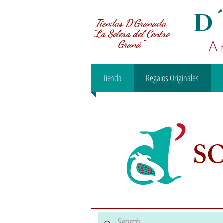
D
Tiendas D´Granada
"La Solera del Centro
Graná"
A
Tienda
Regalos Originales
S