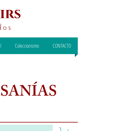
irs
dos
l
Coleccionismo
CONTACTO
ESANÍAS