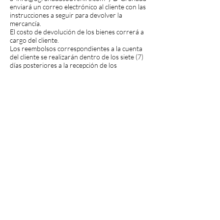
enviará un correo electrónico al cliente con las
instrucciones a seguir para devolver la
mercancía.
El costo de devolución de los bienes correrá a
cargo del cliente.
Los reembolsos correspondientes a la cuenta
del cliente se realizarán dentro de los siete (7)
días posteriores a la recepción de los
productos por parte de dgranada.com
Si cuando se reciben bienes es suficientemente
evidente y claro, sin la necesidad de
desempacar los bienes, que los bienes se han
dañado en tránsito o si está claro que ha
habido un error en los bienes que se han
entregado, el cliente deberá tome nota al
respecto en el albarán de entrega e informe a
dgranada.com enviando un correo electrónico
a
info@dgranadasouvenirs.com
e
inmediatamente después de la recepción para
poder devolver los productos dañados. El
costo de devolución de los bienes correrá a
cargo del cliente.
Es imprescindible que los productos devueltos
estén debidamente protegidos, en su embalaje
original, en perfectas condiciones (sin daños ni
suciedad por parte del cliente) con todos los