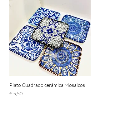
Plato Cuadrado cerámica Mosaicos
Preço
€ 5,50
Cerámica Roja
Shop All