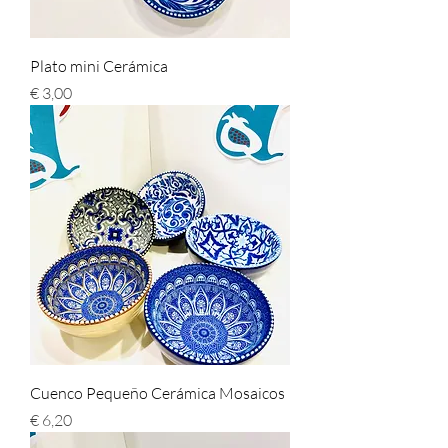
Plato mini Cerámica
Preço
€ 3,00
Cuenco Pequeño Cerámica Mosaicos
Preço
€ 6,20