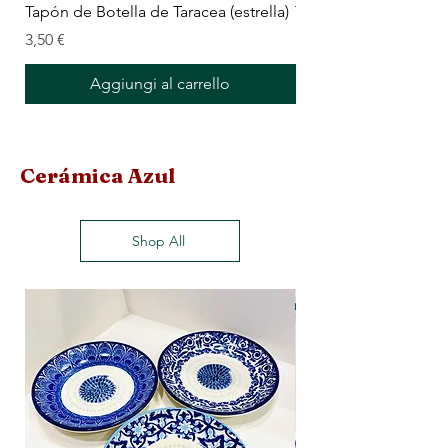
Tapón de Botella de Taracea (estrella)
Tapón de botella de 
Prezzo
Prezzo
3,50 €
3,50 €
Aggiungi al carrello
Cerámica Azul
Shop All