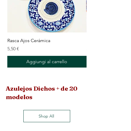
Rasca Ajos Cerámica
Rasca Ajos Cerámica 
Prezzo
Prezzo
5,50 €
5,50 €
Aggiungi al carrello
Azulejos Dichos + de 20
modelos
Shop All