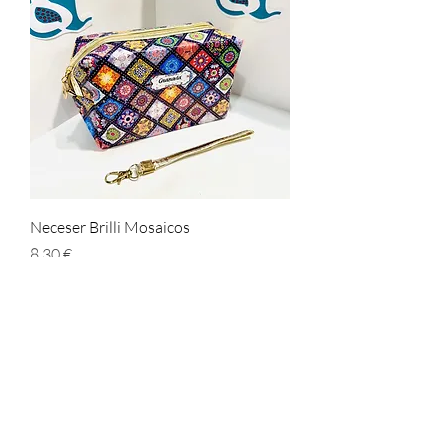
Neceser Brilli Mosaicos
Prezzo
8,30 €