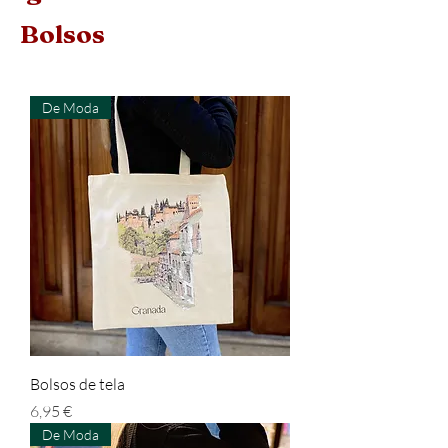
Bolsos
De Moda
Bolsos de tela
Prezzo
6,95 €
De Moda