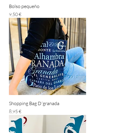
Bolso pequeño
Prezzo
9,50 €
Shopping Bag D´granada
Prezzo
8,95 €