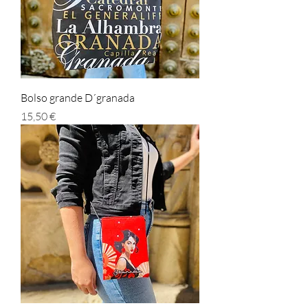
Bolso grande D´granada
Prezzo
15,50 €