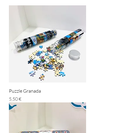
Puzzle Granada
Prezzo
5,50 €