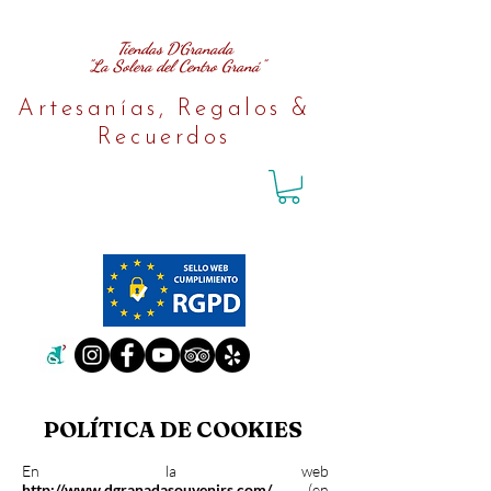
Tiendas D´Granada
"La Solera del Centro Graná"
Artesanías, Regalos &
Recuerdos
POLÍTICA DE COOKIES
En la web
http://www.dgranadasouvenirs.com/
(en