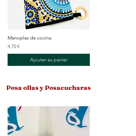
Manoplas de cocina
Manoplas de cocina 
Prix
Prix
4,70 €
4,70 €
Ajouter au panier
Posa ollas y Posacucharas