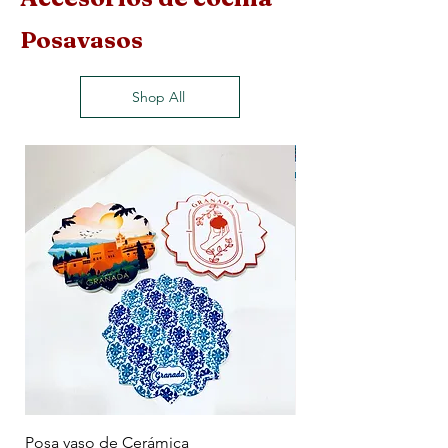
Posavasos
Shop All
Posa vaso de Cerámica
Posavasos de Mader