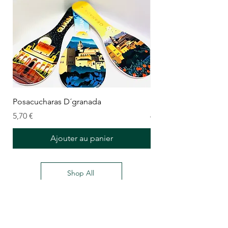
Posacucharas D´granada
Posa ollas
Prix
Prix
5,70 €
6,20 €
Ajouter au panier
Shop All
Delantares