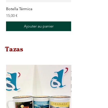
Botella Térmica
Prix
15,00 €
Ajouter au panier
Tazas