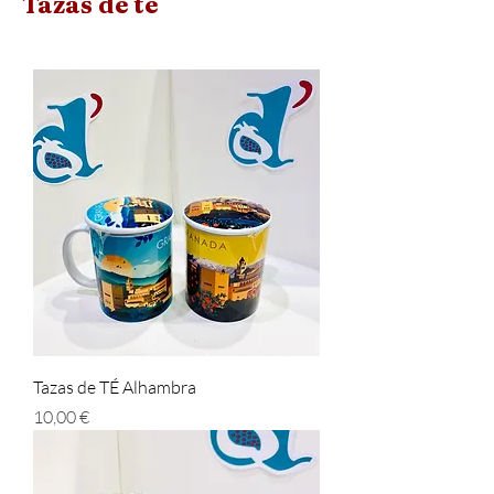
Tazas de té
Tazas de TÉ Alhambra
Prix
10,00 €