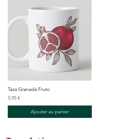
Taza Granada Fruto
Tazas Logo Alhambra
Prix
Prix
5,95 €
5,95 €
Ajouter au panier