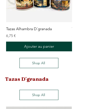
Tazas Alhambra D´granada
Taza Love Granada
Prix
Prix
6,75 €
5,00 €
Ajouter au panier
Shop All
Tazas D´granada
Shop All