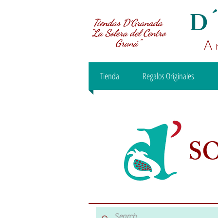
D
Tiendas D´Granada
"La Solera del Centro
Graná"
A
Tienda
Regalos Originales
S