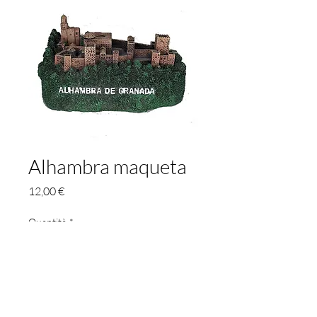
Alhambra maqueta
Prezzo
12,00 €
Quantità
*
Aggiungi al carrello