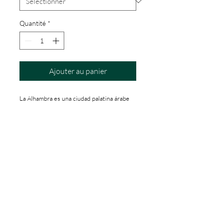
Quantité
*
Ajouter au panier
La Alhambra es una ciudad palatina árabe
medieval que ha llegado asombrosamente
bien conservada a nuestros días. Un lugar
maravilloso y único que no siempre fue
como hoy lo vemos pero?, ¿imaginas cómo
habría sido visitarla a finales de la Edad
Media? ¿Recorrer sus murallas, conocer a
sus gentes o colarse en las estancias
privadas de los sultanes?Este libro te
ayudará a comprender cómo era la vida en
la Alhambra en el siglo XIV. Descubre bajo