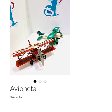
Avioneta
Prix
14,70 €
Color
*