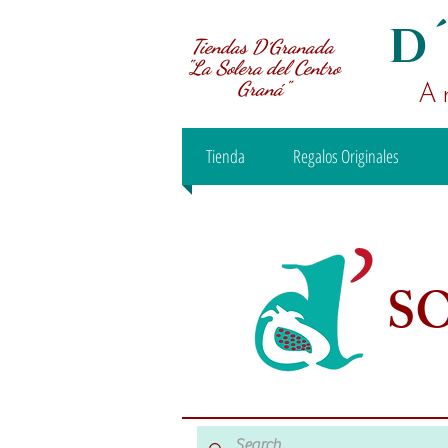
D
Tiendas D´Granada
"La Solera del Centro
Graná"
A
Tienda
Regalos Originales
S