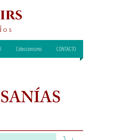
irs
dos
l
Coleccionismo
CONTACTO
ESANÍAS