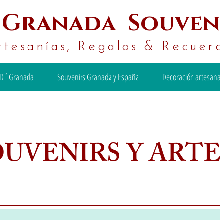
´
Granada Souven
rtesanías, Regalos & Recuer
D´Granada
Souvenirs Granada y España
Decoración artesana
OUVENIRS Y ART