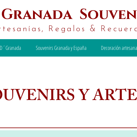
´
Granada Souven
rtesanías, Regalos & Recuer
D´Granada
Souvenirs Granada y España
Decoración artesana
OUVENIRS Y ART