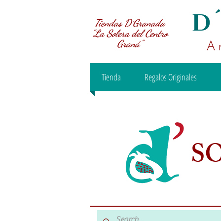
D
Tiendas D´Granada
"La Solera del Centro
Graná"
A
Tienda
Regalos Originales
S