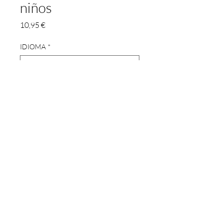
niños
Prix
10,95 €
IDIOMA
*
Quantité
*
Ajouter au panier
La mejor selección de los famosos Cuentos
de la Alhambra de Washington Irving
recogidos en este volumen y
especialmente adaptados al público infantil.