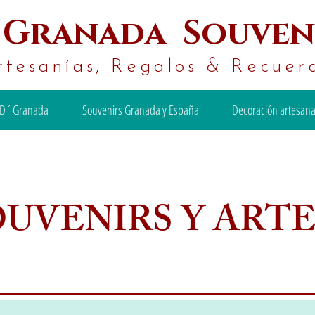
´
Granada Souven
rtesanías, Regalos & Recuer
D´Granada
Souvenirs Granada y España
Decoración artesana
OUVENIRS Y ART