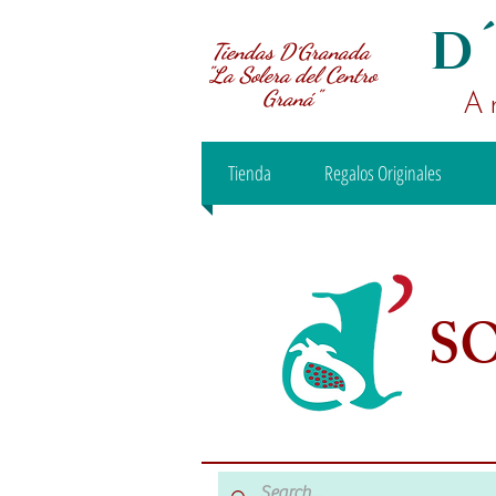
D
Tiendas D´Granada
"La Solera del Centro
Graná"
A
Tienda
Regalos Originales
S