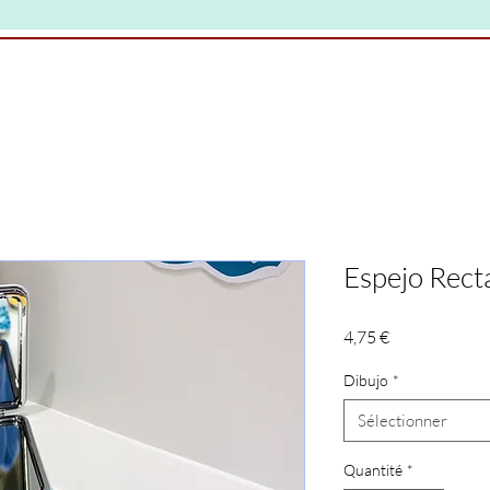
Espejo Rect
Prix
4,75 €
Dibujo
*
Sélectionner
Quantité
*