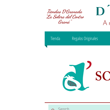
D
Tiendas D´Granada
"La Solera del Centro
Graná"
A
Tienda
Regalos Originales
S