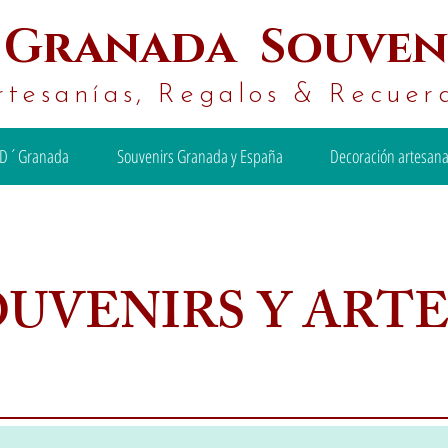
´
Granada Souven
rtesanías, Regalos & Recuer
D´Granada
Souvenirs Granada y España
Decoración artesana
OUVENIRS Y ART