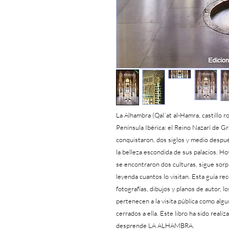
La Alhambra (Qal´at al-Hamra, castillo r
Península Ibérica: el Reino Nazarí de G
conquistaron, dos siglos y medio despu
la belleza escondida de sus palacios. H
se encontraron dos culturas, sigue sorp
leyenda cuantos lo visitan. Esta guía re
fotografías, dibujos y planos de autor,
pertenecen a la visita pública como alg
cerrados a ella. Este libro ha sido real
desprende LA ALHAMBRA.