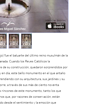
ojo) fue el baluarte del último reino musulmán de la
ranada. Cuando los Reyes Católicos la
és de su construcción, quedaron sorprendidos por
oy en día, este bello monumento en el que antaño
rendiendo con su arquitectura, sus jardines y su
corre, a través de sus más de ciento noventa
 los rincones de este monumento, tanto los que
unos que, por razones de conservación, están
izado desde el sentimiento y la emoción que