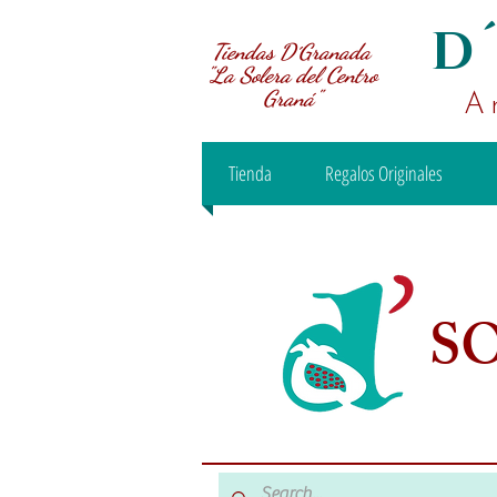
D
Tiendas D´Granada
"La Solera del Centro
Graná"
A
Tienda
Regalos Originales
S