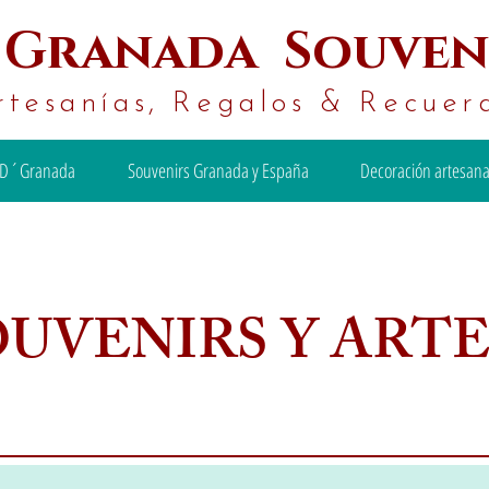
´
Granada Souven
rtesanías, Regalos & Recuer
D´Granada
Souvenirs Granada y España
Decoración artesana
OUVENIRS Y ART