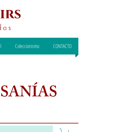
irs
dos
l
Coleccionismo
CONTACTO
ESANÍAS