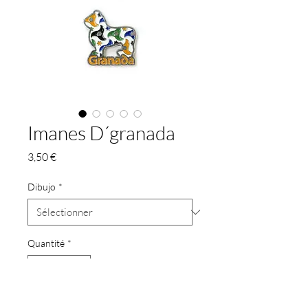
Imanes D´granada
Prix
3,50 €
Dibujo
*
Quantité
*