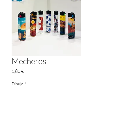
Mecheros
Prix
1,80 €
Dibujo
*
Quantité
*