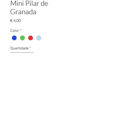
Mini Pilar de
Granada
Preço
€ 4,00
Color
*
Quantidade
*
Adicionar ao carrinho
Mini pilar de Granada. Viene con un imán.