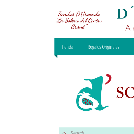
D
Tiendas D´Granada
"La Solera del Centro
Graná"
A
Tienda
Regalos Originales
S