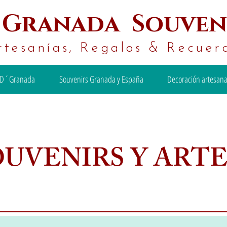
´
Granada Souven
rtesanías, Regalos & Recuer
D´Granada
Souvenirs Granada y España
Decoración artesana
OUVENIRS Y ART